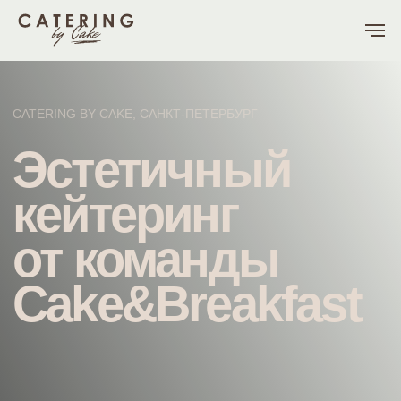
CATERING BY CAKE, САНКТ-ПЕТЕРБУРГ
Эстетичный
кейтеринг
от команды
Cake&Breakfast