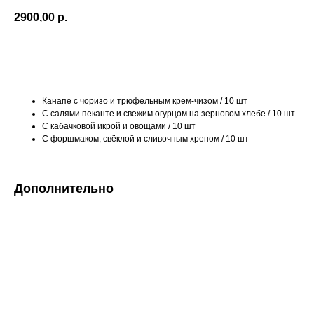
2900,00
р.
В корзину
Канапе с чоризо и трюфельным крем-чизом / 10 шт
С салями пеканте и свежим огурцом на зерновом хлебе / 10 шт
С кабачковой икрой и овощами / 10 шт
С форшмаком, свёклой и сливочным хреном / 10 шт
Дополнительно