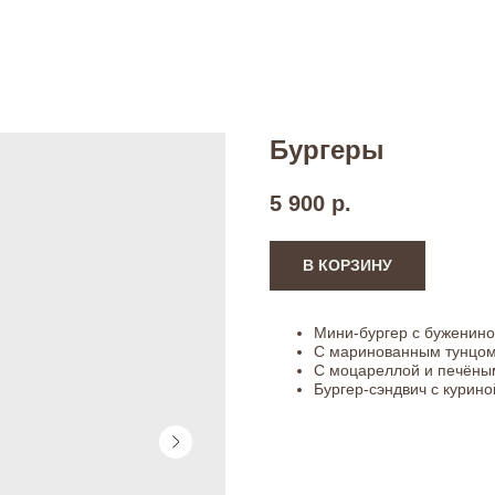
Бургеры
5 900
р.
В КОРЗИНУ
Мини-бургер с бужениной
С маринованным тунцом 
С моцареллой и печёным
Бургер-сэндвич с курино