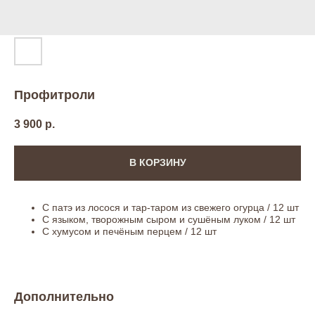
Профитроли
3 900
р.
В КОРЗИНУ
С патэ из лосося и тар-таром из свежего огурца / 12 шт
С языком, творожным сыром и сушёным луком / 12 шт
С хумусом и печёным перцем / 12 шт
Дополнительно