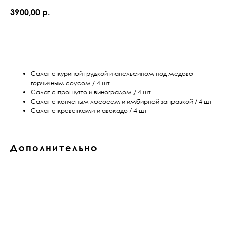
3900,00
р.
В корзину
Салат с куриной грудкой и апельсином под медово-
горчичным соусом / 4 шт
Салат с прошутто и виноградом / 4 шт
Салат с копчёным лососем и имбирной заправкой / 4 шт
Салат с креветками и авокадо / 4 шт
Дополнительно